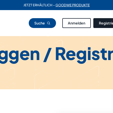
JETZT ERHÄLTLICH –
GOODWE PRODUKTE
Suche
Anmelden
Registri
ggen / Regist