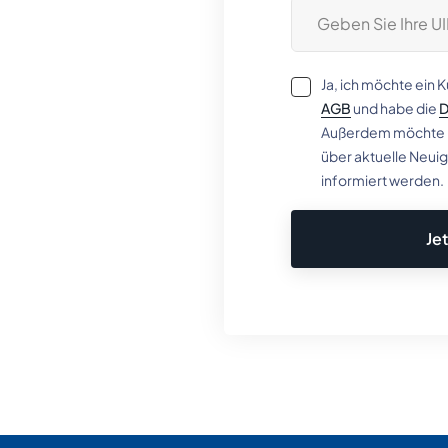
Ja, ich möchte ein 
AGB
und habe die
D
Außerdem möchte ic
über aktuelle Neui
informiert werden.