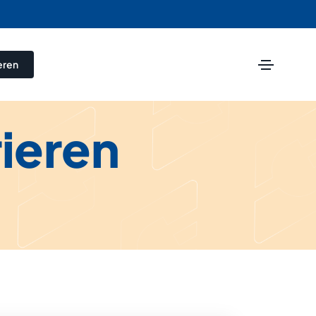
eren
rieren