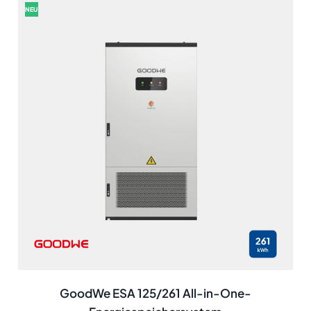
NEU
GoodWe ESA 125/261 All-in-One-