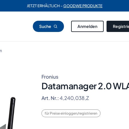
JETZT ERHÄLTLICH –
GOODWE PRODUKTE
Suche
Anmelden
Registri
m
Fronius
Datamanager 2.0 WL
Art. Nr.:
4,240,038,Z
für Preise einloggen/registrieren