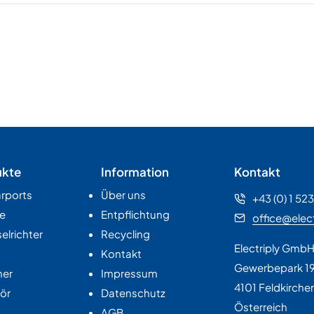
ukte
Information
Kontakt
rports
Über uns
+43 (0) 1 52
e
Entpflichtung
office@elect
lrichter
Recycling
Electriply Gmb
Kontakt
Gewerbepark 1
her
Impressum
4101 Feldkirche
ör
Datenschutz
Österreich
AGB