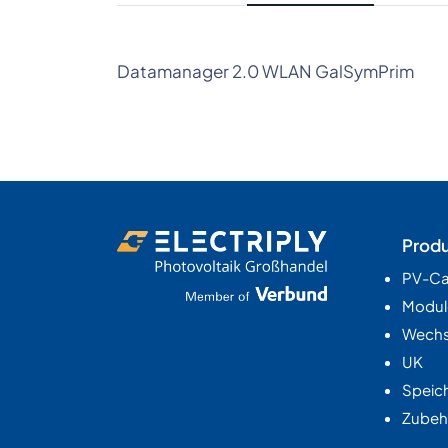
Datamanager 2.0 WLAN GalSymPrim
Prod
PV-Ca
Modul
Wechse
UK
Speic
Zubeh