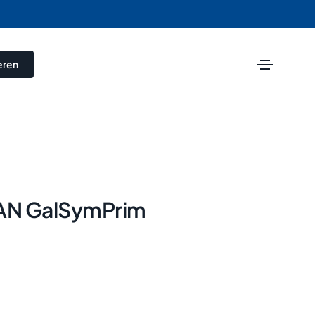
eren
AN GalSymPrim