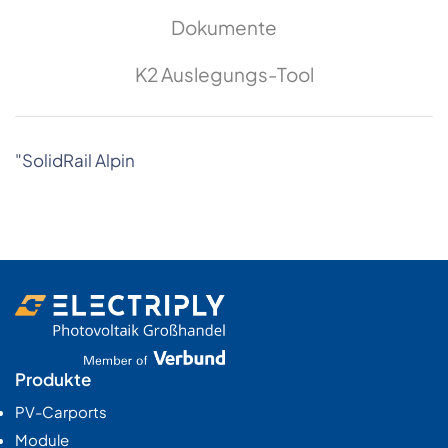
Dokumente
K2 Auslegungs-Tool
"SolidRail Alpin
Produkte
PV-Carports
Module