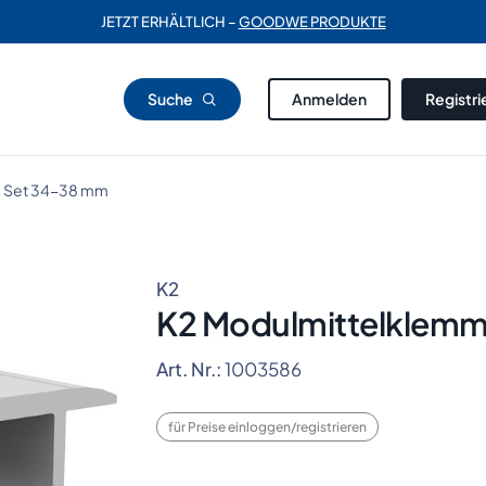
JETZT ERHÄLTLICH –
GOODWE PRODUKTE
Suche
Anmelden
Registri
S Set 34-38 mm
K2
K2 Modulmittelklemm
Art. Nr.:
1003586
für Preise einloggen/registrieren