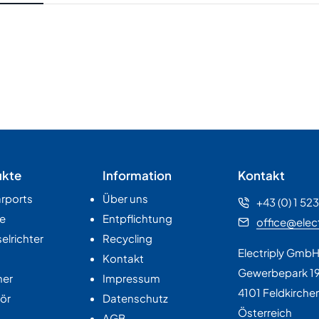
ukte
Information
Kontakt
rports
Über uns
+43 (0) 1 52
e
Entpflichtung
office@elect
lrichter
Recycling
Electriply Gmb
Kontakt
Gewerbepark 1
her
Impressum
4101 Feldkirche
ör
Datenschutz
Österreich
AGB