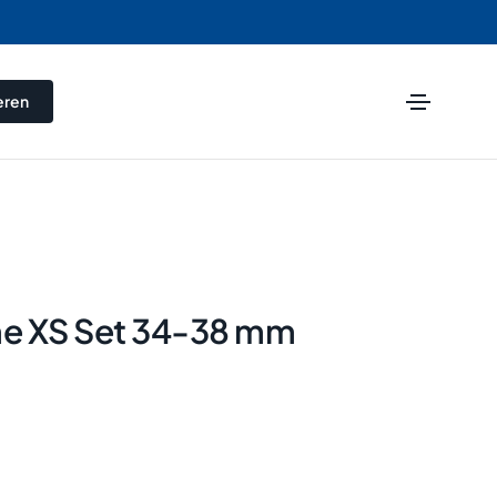
eren
e XS Set 34-38 mm