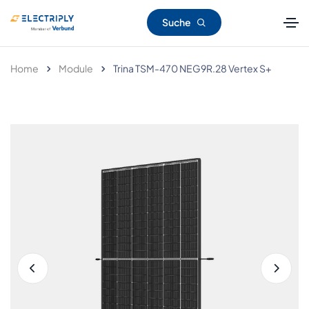
Suche
Home
Module
Trina TSM-470 NEG9R.28 Vertex S+