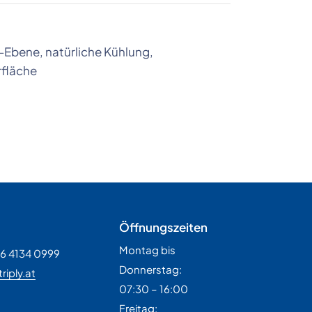
-Ebene, natürliche Kühlung,
rfläche
Öffnungszeiten
Montag bis
36 4134 0999
Donnerstag:
riply.at
07:30 – 16:00
H
Freitag: