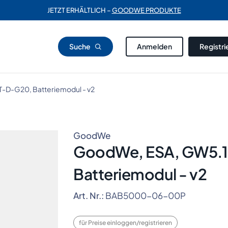
JETZT ERHÄLTLICH –
GOODWE PRODUKTE
Suche
Anmelden
Registri
D-G20, Batteriemodul - v2
GoodWe
GoodWe, ESA, GW5.
Batteriemodul - v2
Art. Nr.:
BAB5000-06-00P
für Preise einloggen/registrieren