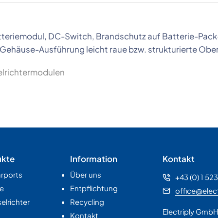
tteriemodul, DC-Switch, Brandschutz auf Batterie-Pack
Gehäuse-Ausführung leicht raue bzw. strukturierte Obe
richtermodulen
ukte
Information
Kontakt
rports
Über uns
+43 (0) 1 52
e
Entpflichtung
office@elect
lrichter
Recycling
Electriply Gmb
Kontakt