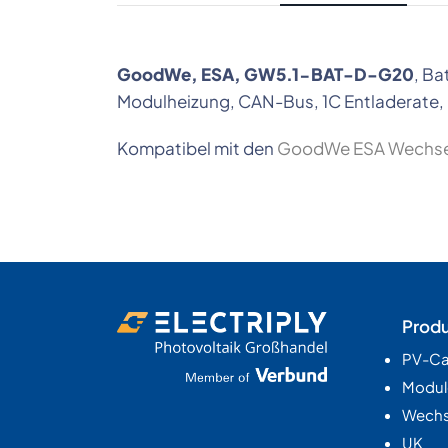
GoodWe, ESA, GW5.1-BAT-D-G20
, Ba
Modulheizung, CAN-Bus, 1C Entladerate, 
Kompatibel mit den
GoodWe ESA Wechsel
Prod
PV-Ca
Modul
Wechse
UK