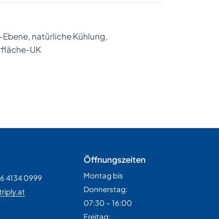
-Ebene, natürliche Kühlung,
rfläche-UK
Öffnungszeiten
Montag bis
36 4134 0999
Donnerstag:
riply.at
07:30 – 16:00
H
Freitag: