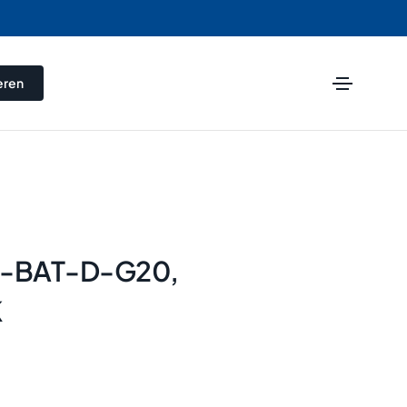
eren
1-BAT-D-G20,
K