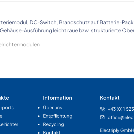
tteriemodul, DC-Switch, Brandschutz auf Batterie-Pack
Gehäuse-Ausführung leicht raue bzw. strukturierte Obe
richtermodulen
ukte
Information
Kontakt
rports
Über uns
+43 (0) 1 52
e
Entpflichtung
office@elect
lrichter
Recycling
Electriply Gmb
Kontakt