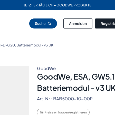
JETZT ERHÄLTLICH –
GOODWE PRODUKTE
Suche
Anmelden
Registri
D-G20, Batteriemodul - v3 UK
GoodWe
GoodWe, ESA, GW5.
Batteriemodul - v3 U
Art. Nr.:
BAB5000-10-00P
für Preise einloggen/registrieren