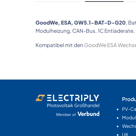
GoodWe, ESA, GW5.1-BAT-D-G20
, Ba
Modulheizung, CAN-Bus, 1C Entladerate, 
Kompatibel mit den
GoodWe ESA Wechsel
Prod
PV-Ca
Modul
Wechse
UK