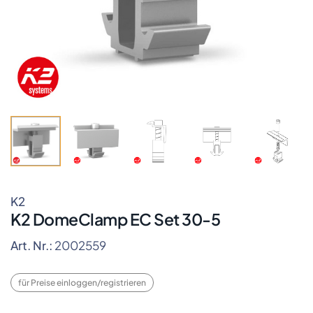
K2
K2 DomeClamp EC Set 30-5
Art. Nr.:
2002559
für Preise einloggen/registrieren