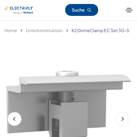
Suche
Home
Unterkonstruktion
K2 DomeClamp EC Set 30-5