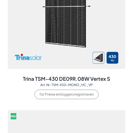
Trina TSM-430 DE09R.08W Vertex S
Art. Nr. TSM-430-MONO_HC_VP
für Preise einloggen/registrieren
NEU