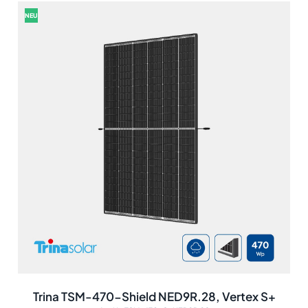
NEU
Trina TSM-470-Shield NED9R.28, Vertex S+